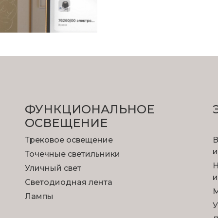
ФУНКЦИОНА­ЛЬНОЕ
ОСВЕЩЕНИЕ
Трековое освещение
В
и
Точечные светильники
Н
Уличный свет
и
Светодиодная лента
М
Лампы
У