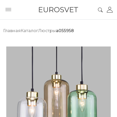
Главная
Каталог
Люстры
a055958