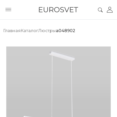
Главная
Каталог
Люстры
a048902