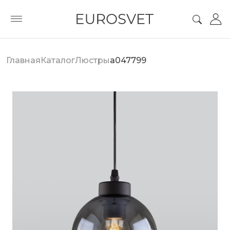
Главная
Каталог
Люстры
a047799