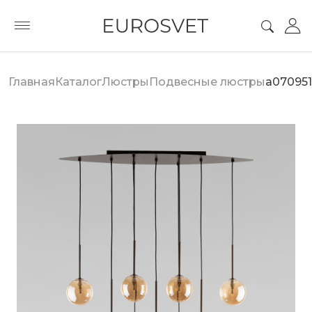
Главная
Каталог
Люстры
Подвесные люстры
a070951