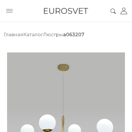
Главная
Каталог
Люстры
a063207