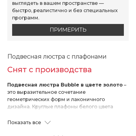
выглядеть в вашем пространстве —
быстро, реалистично и без специальных
программ.
ПРИМЕРИТЬ
Подвесная люстра с плафонами
Снят с производства
Подвесная люстра Bubble в цвете золото
–
это выразительное сочетание
геометрических форм и лаконичного
дизайна. Круглые плафоны белого цвета
разных диаметров формируют мягкий
равномерный свет. Светильник рассчитан на
Показать все
Высота подвеса регулируется
8 сменных ламп. Люстра Bubble добавит
2 цоколя – Е27 для верхних плафонов с
уникальную атмосферу в интерьер спальни,