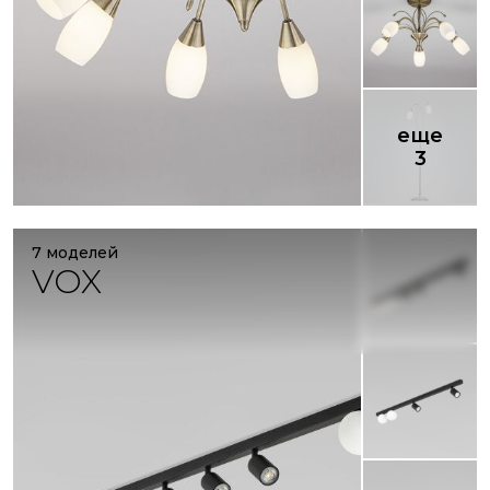
еще
3
7 моделей
VOX