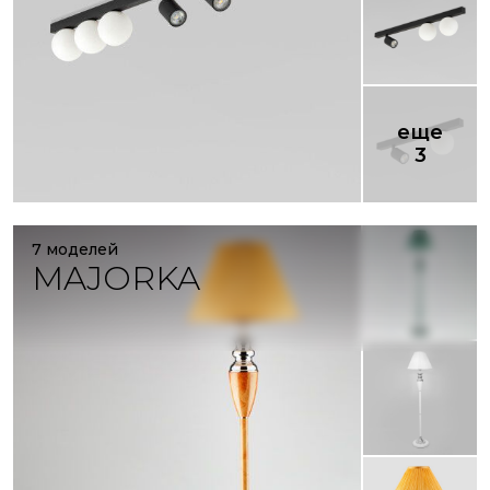
еще
3
7 моделей
MAJORKA