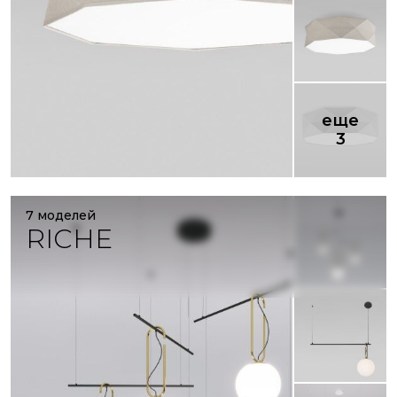
еще
3
7 моделей
RICHE