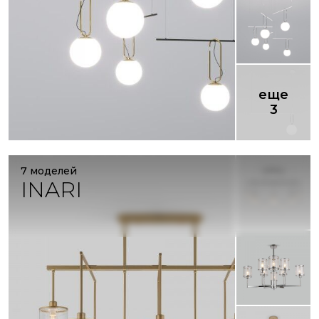
еще
3
7 моделей
INARI