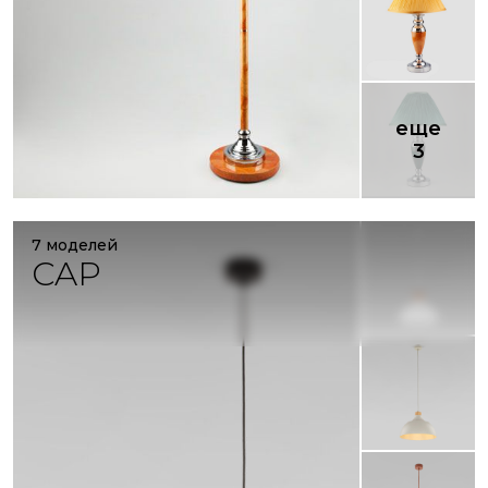
еще
3
7 моделей
CAP