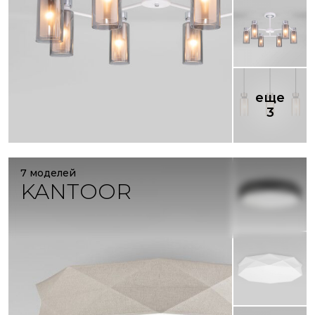
еще
3
7 моделей
KANTOOR