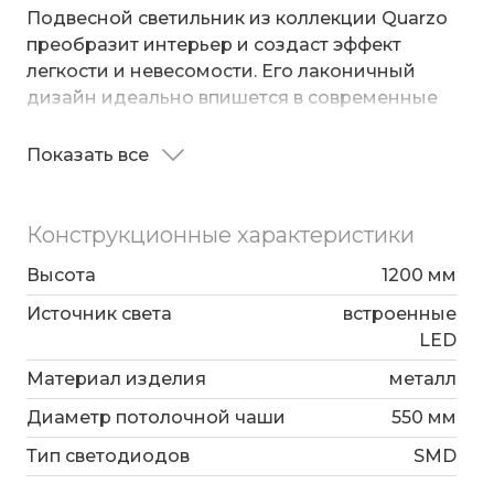
Подвесной светильник из коллекции Quarzo
преобразит интерьер и создаст эффект
легкости и невесомости. Его лаконичный
дизайн идеально впишется в современные
интерьеры гостиной, столовой, кухни и
спальни, добавив нотку утонченности и стиля.
Показать все
Благодаря гибким подвесам, можно легко
регулировать высоту каждого плафона,
создавая индивидуальную световую
Конструкционные характеристики
композицию.
Высота
1200 мм
Подвесной светильник Quarzo рассчитан на
Источник света
встроенные
площадь освещения 10 м². Источником света
LED
служат SMD светодиоды с мощностью 50 Вт,
цветовая температурой 4000 К.
Материал изделия
металл
Диаметр потолочной чаши
550 мм
Тип светодиодов
SMD