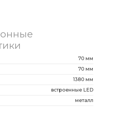
жат LED светодиоды с мощностью 18
турой 4000 К. Рекомендуемая
².
ионные
тики
70 мм
70 мм
1380 мм
встроенные LED
металл