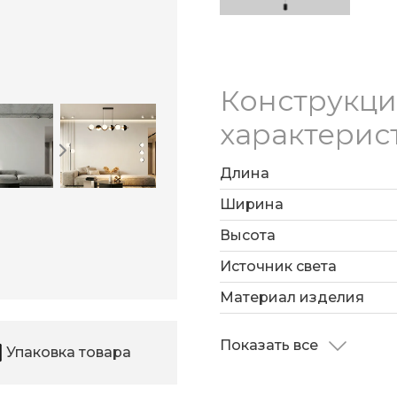
Источником света слу
Вт и цветовой темпера
площадь освещения 3 м
Конструкц
характерис
Длина
Ширина
Высота
Источник света
Материал изделия
Показать все
Упаковка товара