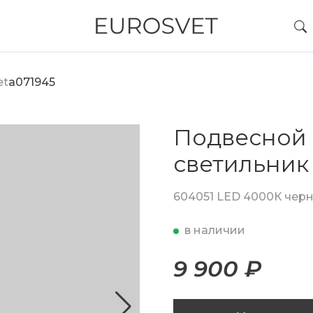
et
a071945
Подвесной
светильник
604051 LED 4000К чер
в наличии
9 900 ₽