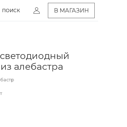
В МАГАЗИН
ПОИСК
 светодиодный
 из алебастра
ебастр
т