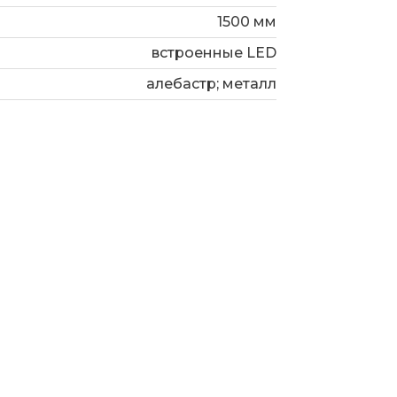
1500 мм
жат SMD светодиоды с мощностью 40
турой 3000 К. Рекомендуемая
встроенные LED
м².
алебастр; металл