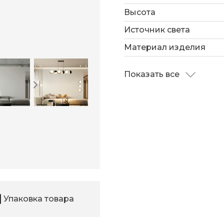
Высота
Источником света слу
Вт с цветовой темпера
Источник света
площадь освещения 12 
Материал изделия
Показать все
Упаковка товара