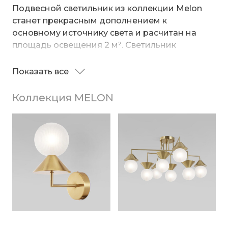
Подвесной светильник из коллекции Melon
станет прекрасным дополнением к
основному источнику света и расчитан на
площадь освещения 2 м². Светильник
украшен стеклянным плафон с
пескоструйным напылением, что
Показать все
Источником света служит сменная лампа с
обеспечивает равномерное и приятное
цоколем G9 с максимальной мощностью 30
освещение, создавая уютную атмосферу в
Коллекция MELON
Вт.
комнате.