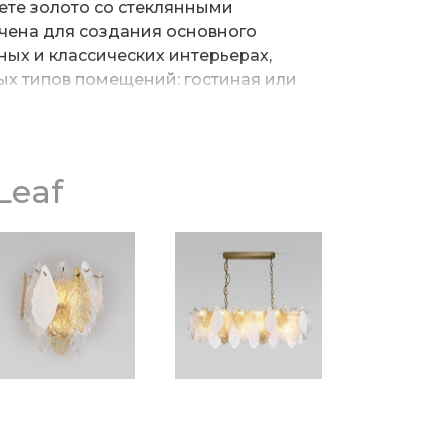
ете золото со стеклянными
чена для создания основного
ых и классических интерьерах,
ых типов помещений: гостиная или
на площадь освещения 14
оснащена патронами с цоколем Е14,
ктным декором из стекла. Арматура
а максимальную мощность ламп 40
окачественного металла с надежным
Leaf
азине вы можете купить подвесную
не.