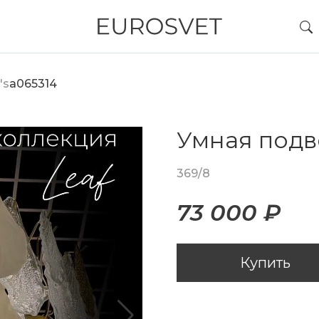
's
a065314
Умная подв
369/8
73 000 ₽
Купить