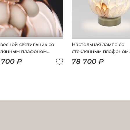
весной светильник со
Настольная лампа со
клянным плафоном
стеклянным плафоном
ной работы
ручной работы
 700 ₽
78 700 ₽