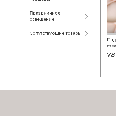
Праздничное
освещение
Сопутствующие товары
Под
сте
руч
78