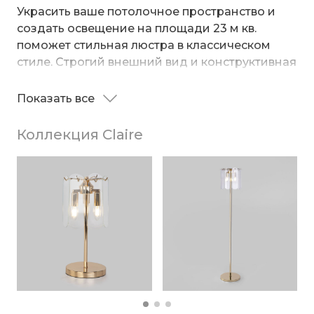
Украсить ваше потолочное пространство и
создать освещение на площади 23 м кв.
поможет стильная люстра в классическом
стиле. Строгий внешний вид и конструктивная
простота форм добавят в современный
интерьер классического стиля.
Показать все
В люстре используются сменные лампы с
цоколем Е14, рассчитанные на максимальную
Коллекция Claire
мощность 40 Вт. Потолочный светильник
оснащен стеклянными плафонами. В
производстве светильника использован
высококачественный металл с надежным
защитным покрытием и закаленное стекло.