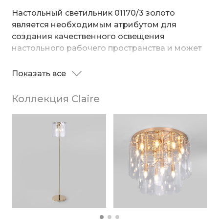
Настольный светильник 01170/3 золото
является необходимым атрибутом для
создания качественного освещения
настольного рабочего пространства и может
использоваться как дополнительный
источник света в прикроватной зоне. В
Показать все
Благодаря прозрачному стеклянному
светильнике используется сменная лампа E14
абажуру настольная лампа мягкое
с рекомендованной максимальной
Коллекция Claire
рассеянное свечение, подходящее для
мощностью 60Вт.
комфортного чтения книг в вечернее время.
Прочный металлический корпус светильника
устойчив к механическим воздействиям.