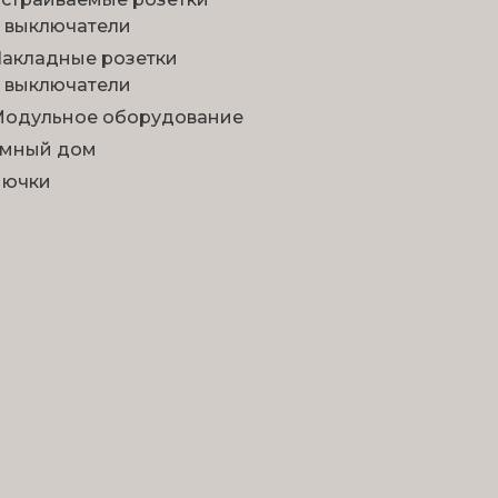
 выключатели
акладные розетки
 выключатели
одульное оборудование
мный дом
Лючки