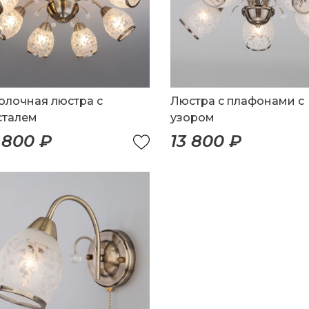
олочная люстра с
Люстра с плафонами с
сталем
узором
 800 ₽
13 800 ₽