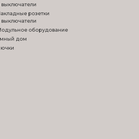
 выключатели
акладные розетки
 выключатели
одульное оборудование
мный дом
Лючки