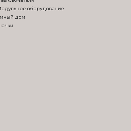
 выключатели
одульное оборудование
мный дом
Лючки