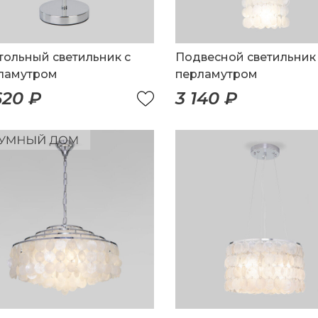
тольный светильник с
Подвесной светильник
ламутром
перламутром
620 ₽
3 140 ₽