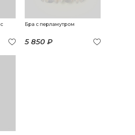
 с
Бра с перламутром
5 850 ₽