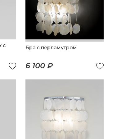
 с
Бра с перламутром
6 100 ₽