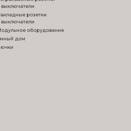
 выключатели
акладные розетки
 выключатели
одульное оборудование
мный дом
Лючки