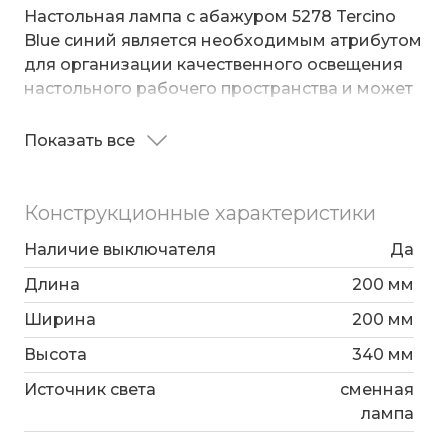
Настольная лампа с абажуром 5278 Tercino
Blue синий является необходимым атрибутом
для организации качественного освещения
настольного рабочего пространства и может
использоваться, как дополнительный
источник света в прикроватной зоне. В
Показать все
Благодаря синему тканевому абажуру
светильнике используется сменная лампа E27
настольная лампа создает мягкое рассеянное
с рекомендованной максимальной
свечение, подходящее для комфортного
мощностью 60 Вт.
Конструкционные характеристики
чтения книг в вечернее время. Прочный
металлический корпус светильника устойчив
Наличие выключателя
Да
к механическим воздействиям, а защитное
Длина
200 мм
покрытие обеспечивает надежную
Ширина
200 мм
электроизоляцию и презентабельный
внешний вид.
Высота
340 мм
Источник света
сменная
лампа