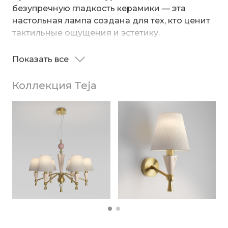
безупречную гладкость керамики — эта
настольная лампа создана для тех, кто ценит
тактильные ощущения и эстетику.
Тёплый свет мягко пробивается сквозь
Показать все
абажур, а керамический декор притягивает
взгляд своей утончённой формой. Пусть
Коллекция Teja
каждый вечер начинается с момента
умиротворения под светом этого
светильника.