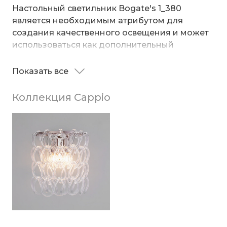
Настольный светильник Bogate's 1_380
является необходимым атрибутом для
создания качественного освещения и может
использоваться как дополнительный
источник света.
Показать все
Коллекция Cappio – выбор для ценителей
элегантности и уникальности. Благородный
Коллекция Cappio
классический силуэт основания, где место
привычного декора заняли круглые
каплевидные мотивы, становится образцом
утонченного дизайна. Многоярусный
водопад с прозрачными каплями наполняет
пространство атмосферой торжественности и
освежает интерьер, придавая ему эффект
визуальной легкости.