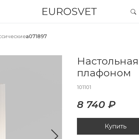
ссические
a071897
Настольная
плафоном
101101
8 740 ₽
Купить