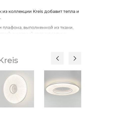
 из коллекции Kreis добавит тепла и
.
 плафона, выполненной из ткани,
ягкий и нежный свет, идеально
и, гостиной или рабочего кабинета.
тканевого плафона и арматура в
 минималистичнному дизайну
reis
тный вид, который гармонично
рьер.