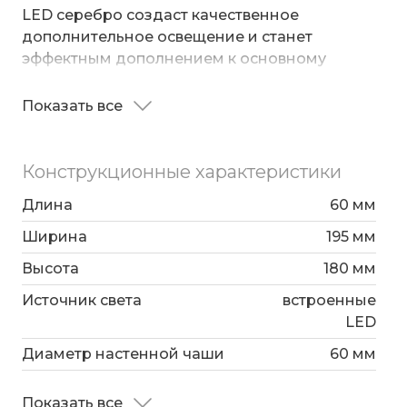
LED серебро создаст качественное
дополнительное освещение и станет
эффектным дополнением к основному
источнику света. Благодаря металлическому
плафону светильник создает мягкое
Показать все
Корпус светильника выполнен из
равномерное свечение, подходящее для
высококачественного и прочного металла с
комфортного чтения книг в вечернее время. В
надежным покрытием. Настенный светильник
качестве источника света используются - тип
Конструкционные характеристики
легко устанавливается.
светодиодов COB.
Длина
60 мм
Ширина
195 мм
Высота
180 мм
Источник света
встроенные
LED
Диаметр настенной чаши
60 мм
Показать все