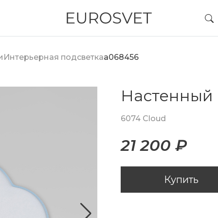
и
Интерьерная подсветка
a068456
Настенный 
6074 Cloud
21 200 ₽
Купить