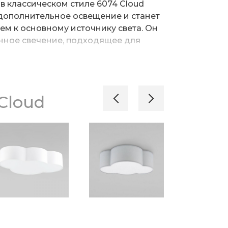
в классическом стиле 6074 Cloud
дополнительное освещение и станет
м к основному источнику света. Он
нное свечение, подходящее для
иг в вечернее время.
максимальную мощность ламп
рпус светильника выполнен из
Cloud
 прочного металла, ткани и пластика
 Светильник легко устанавливается
 планки, которая обеспечивает
етильника на стене.