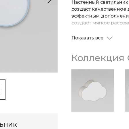
Настенный светильник 
создаст качественное 
эффектным дополнение
создает мягкое рассея
комфортного чтения кн
Показать все
Патрон рассчитан на 
накаливания 15 Вт. Ко
Коллекция 
высококачественного и
с надежным покрытием.
при помощи крепежной
надежную фиксацию св
льник