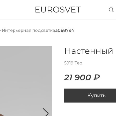
и
Интерьерная подсветка
a068794
Настенный 
5919 Teo
21 900 ₽
Купить