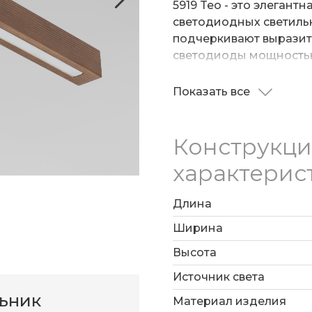
5919 Teo - это элегант
светодиодных светильн
подчеркивают выразит
светодиоды мощность
световой поток 988 Лм
000 ч. В производстве
Показать все
использовали высокока
Благодаря простой ко
светильник легко уста
Конструкц
поверхностей.
характерис
Длина
Ширина
Высота
Источник света
льник
Материал изделия