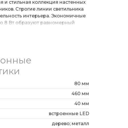
ная и стильная коллекция настенных
иков. Строгие линии светильника
ельность интерьера. Экономичные
ю 8 Вт образуют равномерный
 и имеют долгий срок службы - 50
 настенного светильника
чественный металл и дерево.
нструкции универсальный накладной
навливается на любые типы
ионные
тики
80 мм
460 мм
40 мм
встроенные LED
дерево; металл