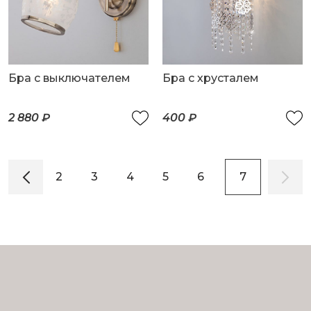
Бра с выключателем
Бра с хрусталем
2 880 ₽
400 ₽
1
2
3
4
5
6
7