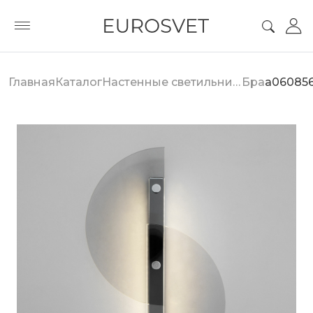
Главная
Каталог
Настенные светильники
Бра
a06085