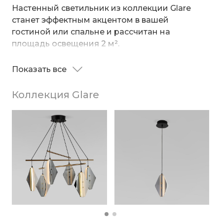
Настенный светильник из коллекции Glare
станет эффектным акцентом в вашей
гостиной или спальне и рассчитан на
площадь освещения 2 м².
Необычный дизайн Glare, сочетающий
Показать все
строгие линии и мягкое сияние, приковывает
взгляд и создает атмосферу уюта и
Коллекция Glare
современности. Геометрический плафон
ромбовидной формы с рельефной текстурой
преломляет свет, создавая игру теней и
Источником света служат SMD светодиоды с
бликов.
мощностью 8 Вт и цветовой температурой
4000 К.