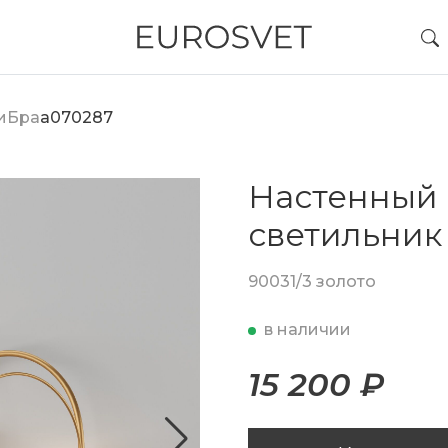
и
Бра
a070287
Настенный
светильник
90031/3 золото
в наличии
15 200 ₽