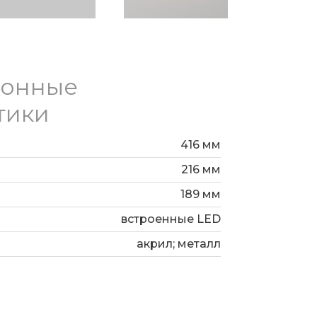
ионные
тики
416 мм
216 мм
189 мм
встроенные LED
акрил; металл