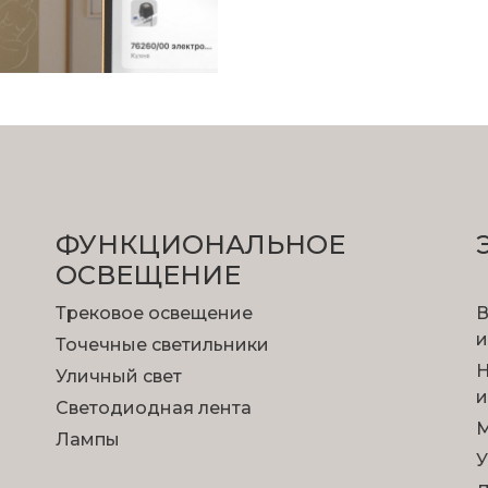
ФУНКЦИОНА­ЛЬНОЕ
ОСВЕЩЕНИЕ
Трековое освещение
В
и
Точечные светильники
Н
Уличный свет
и
Светодиодная лента
М
Лампы
У