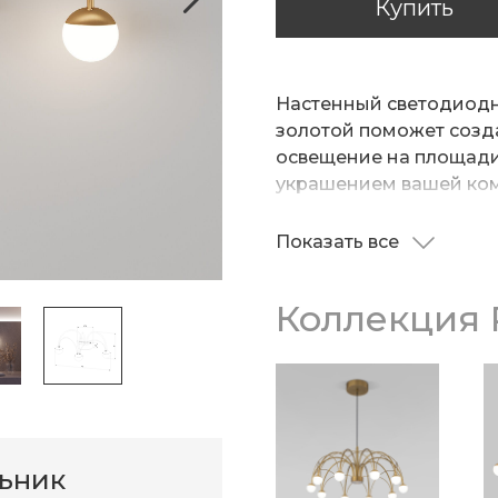
Купить
Настенный светодиодн
золотой поможет созд
освещение на площади
украшением вашей ком
энергоэффективными S
создающие равномерны
Показать все
Благодаря матовому р
имеющие комфортную ц
создает мягкое рассе
Коллекция 
металлический корпус 
механическим воздейс
обеспечивает надежну
презентабельный внеш
льник