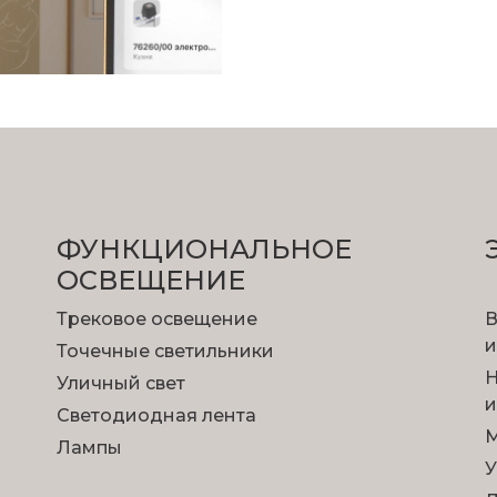
ФУНКЦИОНА­ЛЬНОЕ
ОСВЕЩЕНИЕ
Трековое освещение
В
и
Точечные светильники
Н
Уличный свет
и
Светодиодная лента
М
Лампы
У