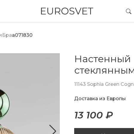
и
Бра
a071830
Настенный 
стеклянны
11143 Sophia Green Cog
Доставка из Европы
13 100 ₽