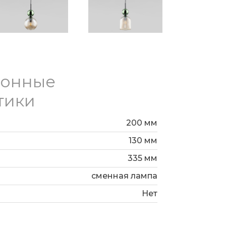
ионные
тики
200 мм
130 мм
335 мм
сменная лампа
Нет