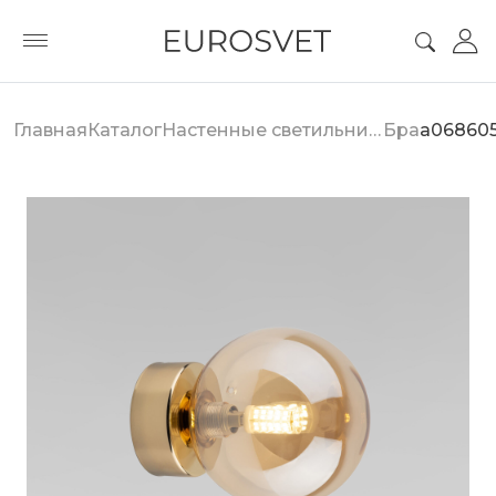
Главная
Каталог
Настенные светильники
Бра
a06860