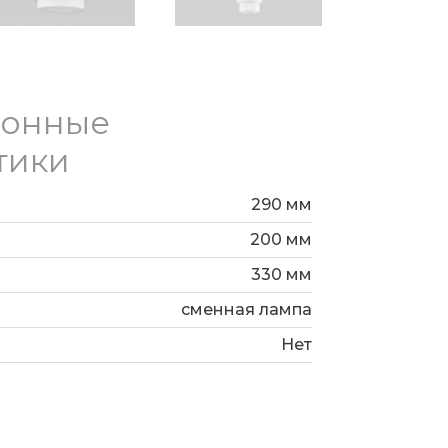
ионные
тики
290 мм
200 мм
330 мм
сменная лампа
Нет