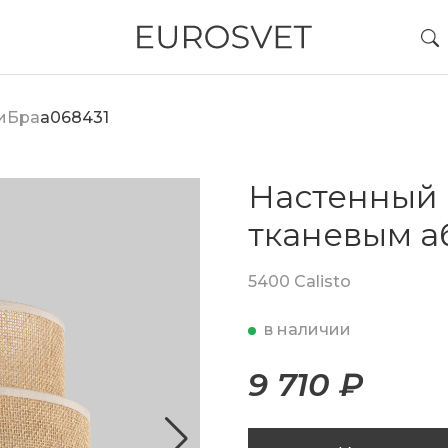
и
Бра
a068431
Настенный 
тканевым 
5400 Calisto
в наличии
9 710 ₽