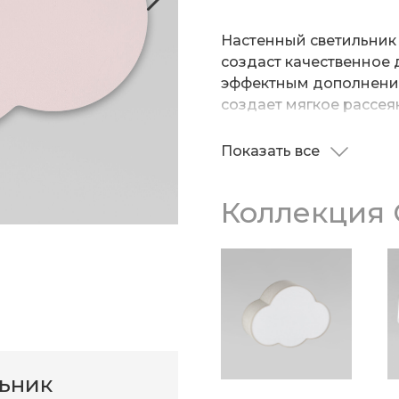
Настенный светильник 
создаст качественное 
эффектным дополнение
создает мягкое рассея
комфортного чтения кн
Показать все
Патрон рассчитан на 
накаливания 8 Вт. Кор
Коллекция 
высококачественного и
с надежным покрытием.
при помощи крепежной
надежную фиксацию св
льник