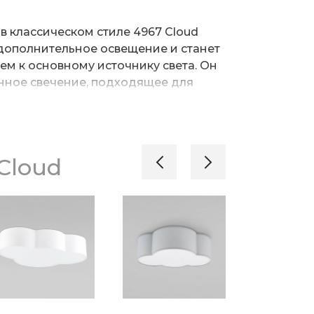
в классическом стиле 4967 Cloud
дополнительное освещение и станет
м к основному источнику света. Он
нное свечение, подходящее для
иг в вечернее время.
максимальную мощность ламп
пус светильника выполнен из
Cloud
 прочного металла, ткани и пластика
 Светильник легко устанавливается
 планки, которая обеспечивает
етильника на стене.