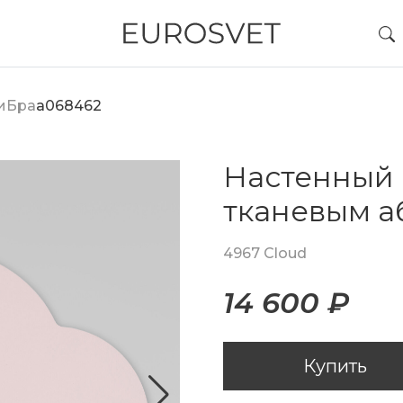
и
Бра
a068462
Настенный 
тканевым 
4967 Cloud
14 600 ₽
Купить