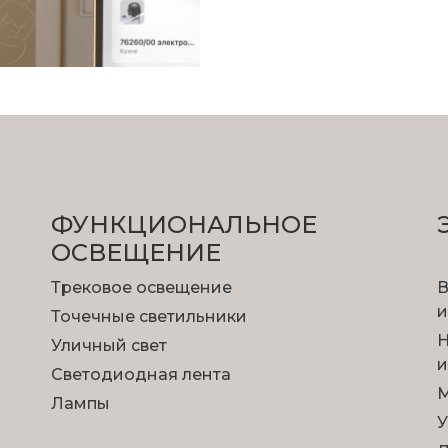
ФУНКЦИОНА­ЛЬНОЕ
ОСВЕЩЕНИЕ
Трековое освещение
В
и
Точечные светильники
Н
Уличный свет
и
Светодиодная лента
М
Лампы
У