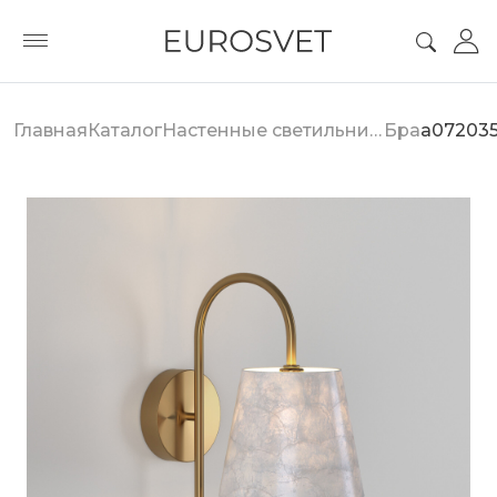
Главная
Каталог
Настенные светильники
Бра
a07203