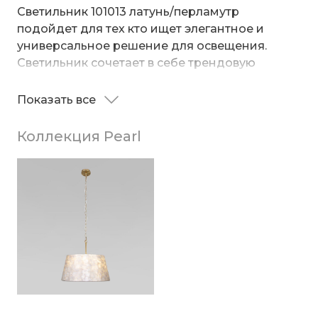
Светильник 101013 латунь/перламутр
подойдет для тех кто ищет элегантное и
универсальное решение для освещения.
Светильник сочетает в себе трендовую
арматуру в цвете латунь и абажур из
натурального перламутра. Простой монтаж
Показать все
добавляет светильнику функциональности и
позволяет быстро обновить внешний вид
Коллекция Pearl
комнаты.