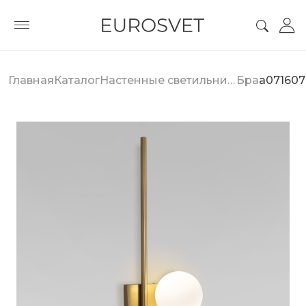
Главная
Каталог
Настенные светильники
Бра
a071607