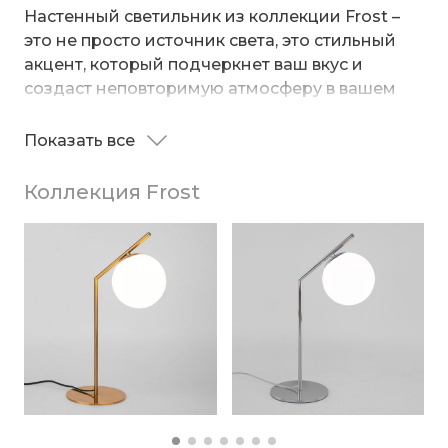
Настенный светильник из коллекции Frost –
это не просто источник света, это стильный
акцент, который подчеркнет ваш вкус и
создаст неповторимую атмосферу в вашем
доме. Благодаря матовому стеклянному
плафону бра создает приятное освещение,
Показать все
В качестве источника света используются
идеальное для чтения, отдыха или создания
сменные лампы с цоколем G9. Патрон
уютной атмосферы.
Коллекция Frost
рассчитан на максимальную мощность ламп
накаливания 20 Вт. Рекомендуемая площадь
освещения 1 м².