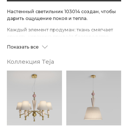
Настенный светильник 103014 создан, чтобы
дарить ощущение покоя и тепла.
Каждый элемент продуман: ткань смягчает
яркость, керамика придаёт благородство —
вместе они создают атмосферу, в которой
Показать все
хочется задержаться. Пусть ваш дом
наполнится светом, который вдохновляет.
Коллекция Teja