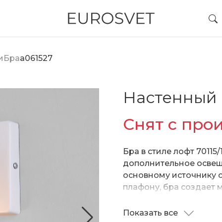
и
Бра
a061527
Настенный 
Снят с про
Бра в стиле лофт 70115
дополнительное освещ
основному источнику с
плафону, бра создает 
подходящее для комфо
время. В качестве ист
Показать все
Патрон рассчитан на 