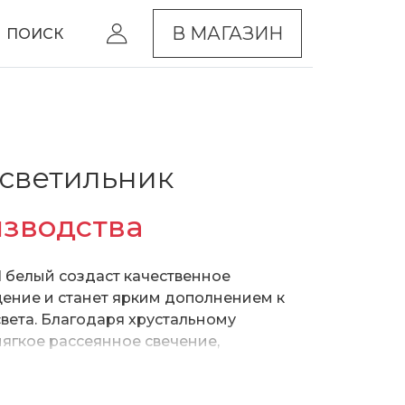
В МАГАЗИН
ПОИСК
светильник
изводства
/1 белый создаст качественное
ение и станет ярким дополнением к
вета. Благодаря хрустальному
мягкое рассеянное свечение,
ртного чтения книг в вечернее
очника света используются сменные
максимальную мощность ламп