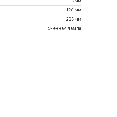
135 мм
120 мм
225 мм
сменная лампа