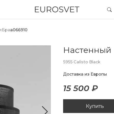
и
Бра
a066910
Настенный 
5955 Calisto Black
Доставка из Европы
15 500 ₽
Купить