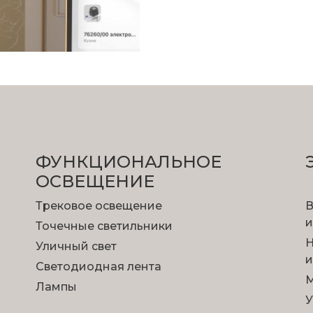
ФУНКЦИОНА­ЛЬНОЕ
ОСВЕЩЕНИЕ
Трековое освещение
В
и
Точечные светильники
Н
Уличный свет
и
Светодиодная лента
М
Лампы
У