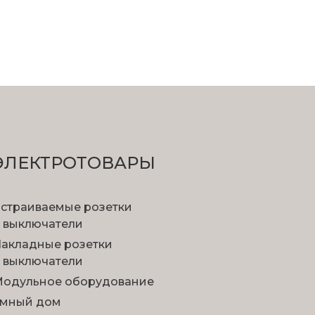
ЭЛЕКТРОТОВАРЫ
страиваемые розетки
 выключатели
акладные розетки
 выключатели
одульное оборудование
мный дом