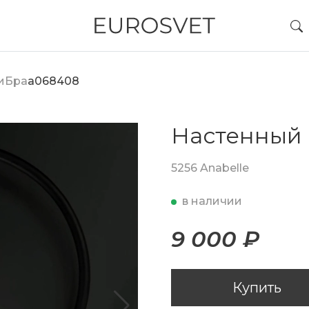
и
Бра
a068408
Настенный 
5256 Anabelle
в наличии
9 000 ₽
Купить