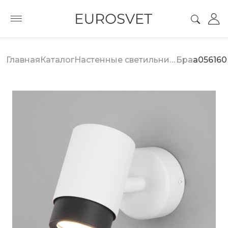
Главная
Каталог
Настенные светильники
Бра
a056160