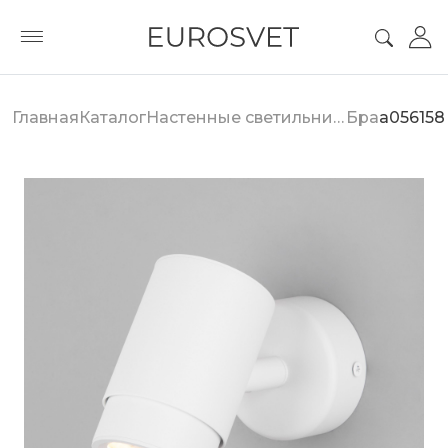
Главная
Каталог
Настенные светильники
Бра
a056158