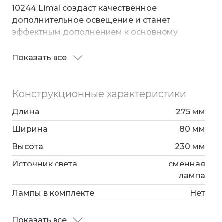
10244 Limal создаст качественное
дополнительное освещение и станет
эффектным дополнением к основному
источнику света. Бра создает мягкое
рассеянное свечение, подходящее для
Показать все
Корпус светильника выполнен из
комфортного чтения книг в вечернее время. В
высококачественного и прочного металла с
качестве источника света используются
надежным покрытием. Бра легко
сменные лампы типа "Свеча" или "Шар" с
Конструкционные характеристики
устанавливается при помощи крепежной
цоколем E14. Патрон рассчитан на
планки, которая обеспечивает надежную
Длина
275 мм
максимальную мощность ламп накаливания
фиксацию светильника на стене.
10 Вт.
Ширина
80 мм
Высота
230 мм
Источник света
сменная
лампа
Лампы в комплекте
Нет
Показать все