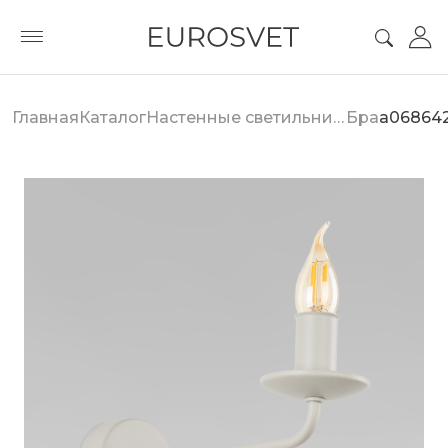
Главная
Каталог
Настенные светильники
Бра
a06864