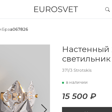
и
Бра
a067826
Настенный 
светильник
371/3 Strotskis
в наличии
15 500 ₽