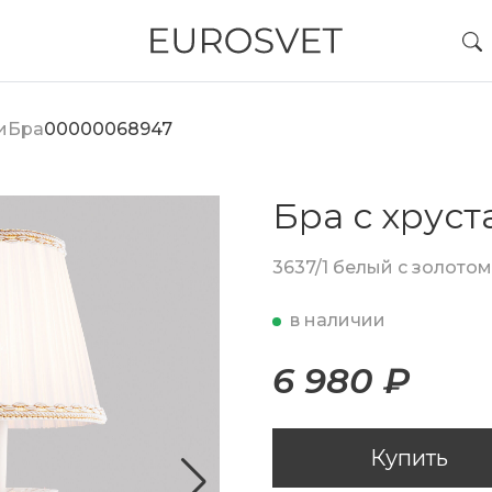
и
Бра
00000068947
Бра с хрус
3637/1 белый с золотом
в наличии
6 980 ₽
Купить