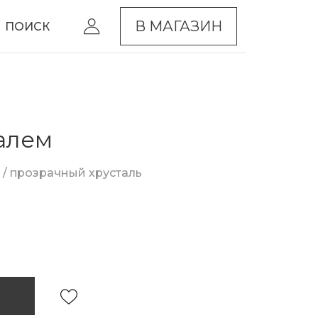
В МАГАЗИН
ПОИСК
талем
 / прозрачный хрусталь