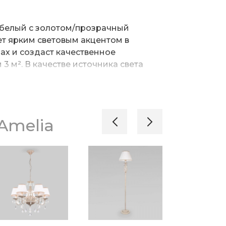
1 белый с золотом/прозрачный
нет ярким световым акцентом в
ах и создаст качественное
3 м². В качестве источника света
лампы типа свеча на ветру с
рассчитан на максимальную мощность
полнен из высококачественного и
т.
адежным покрытием. Бра легко
Amelia
помощи крепежной планки, которая
ю фиксацию светильника на стене.
егкими формами гармонично
ными люстрами и станет отличным
ии вашей гостиной или спальни.