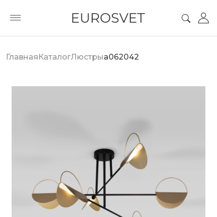
Главная
Каталог
Люстры
a062042