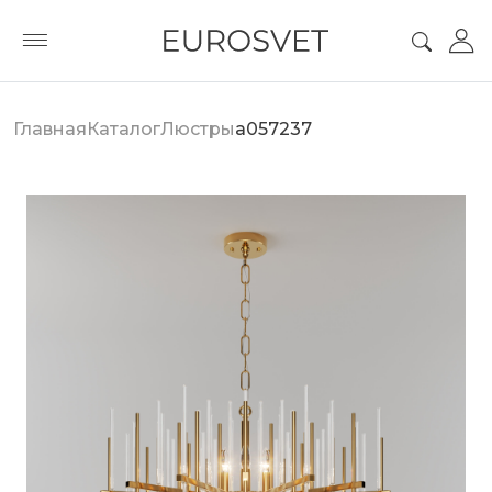
Главная
Каталог
Люстры
a057237