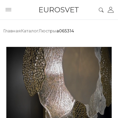
Главная
Каталог
Люстры
a065314