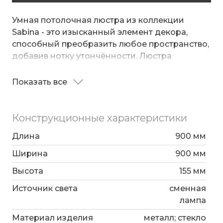
Умная потолочная люстра из коллекции
Sabina - это изысканный элемент декора,
способный преобразить любое пространство,
добавив нотку утончённости. Люстра
украшена матовыми плафонами
изготовленными из жаропрочного стекла,
Показать все
Она идеально подойдет для гостиной,
мягко распределяющими свет по всему
спальни, прихожей или кухни, создавая
помещению.
качественное освещение на площади 25 м².
Конструкционные характеристики
Данный светильник легко устанавливается на
потолке при помощи монтажной планки.
Длина
900 мм
Ширина
900 мм
Умная потолочная люстра из коллекции
Sabina оснащена интеллектуальным
Высота
155 мм
управлением, все функциии люстры доступны
Источник света
сменная
через мобильное приложение или голосовых
лампа
ассистентов.
Материал изделия
металл; стекло