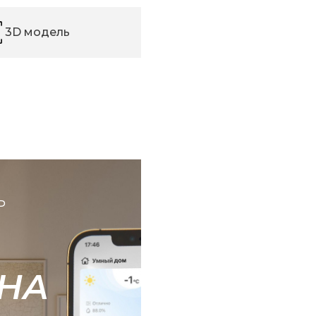
3D модель
Ь
НА