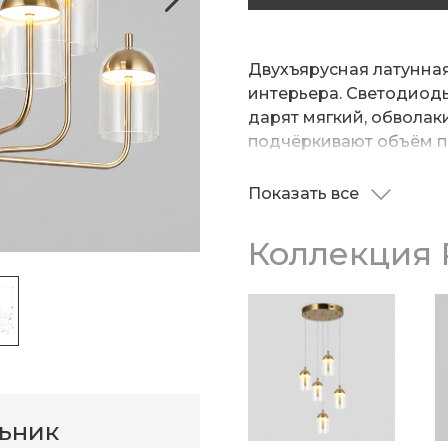
Двухъярусная латунна
интерьера. Светодиоды
дарят мягкий, обвола
подчёркивают объём п
латуни добавляет уюта 
акцентом вашего дома
Показать все
невероятно притягате
Коллекция 
льник