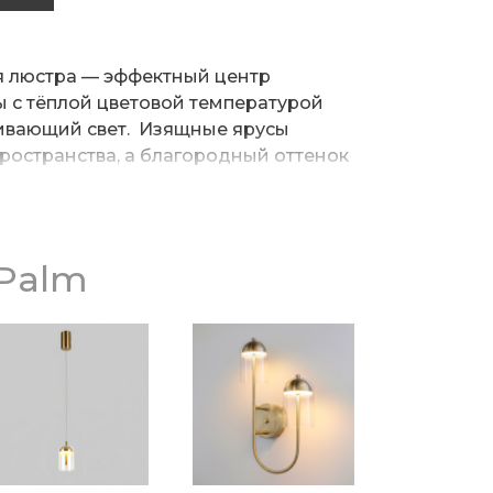
я люстра — эффектный центр
 с тёплой цветовой температурой
кивающий свет. Изящные ярусы
ространства, а благородный оттенок
и стиля. Пусть свет станет главным
 — тёплым, современным и
льным!
Palm