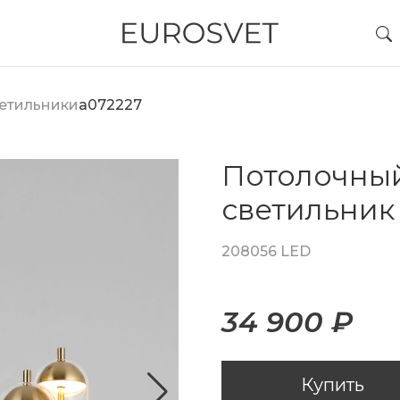
етильники
a072227
Потолочны
светильник
208056 LED
34 900 ₽
Купить